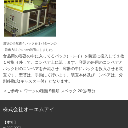
形状の全然違うパックを３パターンの
取出方法で１つの装置にしました。
食品用の容器の中に入ってるパック(トレイ）を装置に投入して１枚
１枚取り外して、コンベア上に流します。容器の缶用のコンベアと
パック用のコンベアを合流させ、容器の中にパックを投入させる装
置です。型替は、手動にて行います。装置本体及びコンベアは、分
割移動式(キャスター付）となります。
＜ご参考＞ ワークの種類 5種類 スペック 20缶/毎分
株式会社オーエムアイ
【本社】