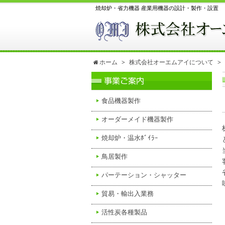
焼却炉・省力機器 産業用機器の設計・製作・設置
ホーム
株式会社オーエムアイについて
食品機器製作
オーダーメイド機器製作
焼却炉・温水ﾎﾞｲﾗｰ
鳥居製作
パーテーション・シャッター
貿易・輸出入業務
活性炭各種製品