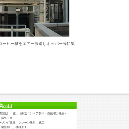
コーヒー糟をエアー搬送しホッパー等に集
機器設計：施工（搬送コンベア製作・自動省力機器）
・排気工事
ージング設計・クレーン設計：施工
：製缶加工、機械加工