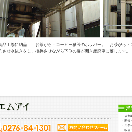
食品工場に納品。 お茶がら・コーヒー糟等のホッパー。 お茶がら・
約させ水抜きをし、撹拌させながら下側の扉が開き産廃車に落します。
・省力
・配管
・ステ
・板金