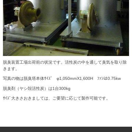
脱臭装置工場出荷前の状況です。活性炭の中を通して臭気を取り除
きます。
写真の物は脱臭塔本体ｻｲｽﾞ φ1,050mmX1,600H ﾌｧﾝは0.75kw
脱臭剤（ヤシ殻活性炭）は1台300kg
ｻｲｽﾞ大きさおきましては、ご要望に応じて製作可能です。