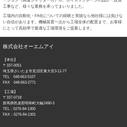
ーション（高速シャッター付）や、ホイストクレーンの設計・設置
工事など、様々な業務を承ってまいりました。
工場内の自動化・FA化についての経験と実績なら他社様には負けな
い自信があります。機械装置一点から工場全体の配置まで、お客様
にとって高効率で最適な工場環境をご提案します。
株式会社オーエムアイ
【本社】
〒337-0051
埼玉県さいたま市見沼区東大宮3-11-77
TEL 048-663-5107
FAX 048-663-2771
【工場】
〒337-0718
群馬県邑楽郡明和町大輪2490-3
TEL：0276-84-1300
FAX：0276-84-1301