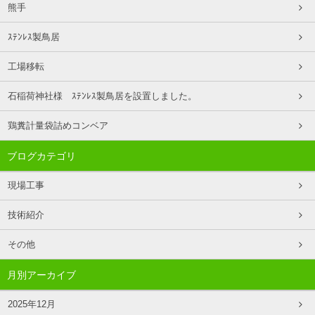
熊手
ｽﾃﾝﾚｽ製鳥居
工場移転
石稲荷神社様 ｽﾃﾝﾚｽ製鳥居を設置しました。
鶏糞計量袋詰めコンベア
ブログカテゴリ
現場工事
技術紹介
その他
月別アーカイブ
2025年12月